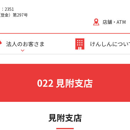
2351
登金）第297号
店舗・ATM
法人のお客さま
けんしんについ
022 見附支店
見附支店