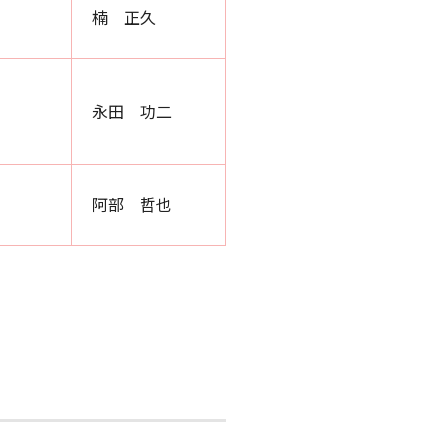
楠 正久
永田 功二
阿部 哲也