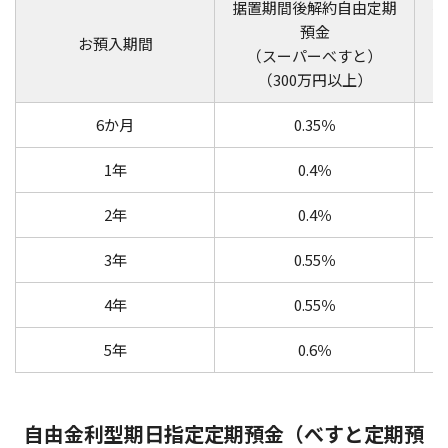
据置期間後解約自由定期
据
預金
お預入期間
（スーパーべすと）
（300万円以上）
6か月
0.35％
1年
0.4％
2年
0.4％
3年
0.55％
4年
0.55％
5年
0.6％
自由金利型期日指定定期預金（べすと定期預