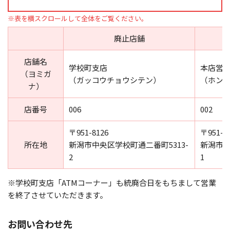
廃止店舗
店舗名
学校町支店
本店営
（ヨミガ
（ガッコウチョウシテン）
（ホン
ナ）
店番号
006
002
〒951-8126
〒951-8
所在地
新潟市中央区学校町通二番町5313-
新潟市中
2
1
※学校町支店「ATMコーナー」も統廃合日をもちまして営業
を終了させていただきます。
お問い合わせ先